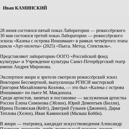
Иван КАМИНСКИЙ
28 июня состоялся пятый показ Лаборатории — режиссёрского
30 мая состоялся третий показ Лаборатории — режиссёрского
эскиза «Калека с острова Инишмаан» в рамках четвёртого этапа
цикла «Арт-пилоты» (2025) «Пьеса. Метод. Спектакль».
Представляют лабораторию ООГО «Российский фонд
культуры» и Учреждение культуры Санкт-Петербургский театр
имени Андрея Миронова.
Экспертное жюри и зрители смотрели режиссёрский эскиз
Виктории Бессмертной, выпускницы РГИСИ мастерской
Григория Михайловича Козлова, — это был «Калека с острова
Инишмаан» по пьесе М. Макдонаха.
Среди артистов, занятых в постановке — заслуженная артистка
России Елена Симонова (Эйлин), Юрий Дементьев (Билли),
Ирина Полянская (Кейт), Дмитрий Гульнев (Джонни), Дарья
Теплова (Хелен), Иван Каминский (Малыш Бобби).
В жюри — театровед, кандидат искусствоведения Александр
Платунов, режиссёр, актёр, театральный педагог, доцент