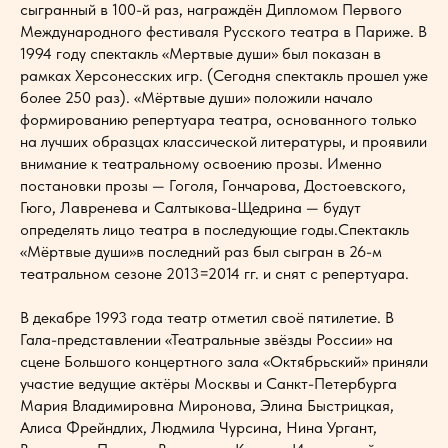
сыгранный в 100-й раз, награждён Дипломом Первого
Международного фестиваля Русского театра в Париже. В
1994 году спектакль «Мертвые души» был показан в
рамках Херсонесских игр. (Сегодня спектакль прошел уже
более 250 раз). «Мёртвые души» положили начало
формированию репертуара театра, основанного только
на лучших образцах классической литературы, и проявили
внимание к театральному освоению прозы. Именно
постановки прозы — Гоголя, Гончарова, Достоевского,
Гюго, Лавренева и Салтыкова-Щедрина — будут
определять лицо театра в последующие годы.Спектакль
«Мёртвые души»в последний раз был сыгран в 26-м
театральном сезоне 2013=2014 гг. и снят с репертуара.
В декабре 1993 года театр отметил своё пятилетие. В
Гала-представлении «Театральные звёзды России» на
сцене Большого концертного зала «Октябрьский» приняли
участие ведущие актёры Москвы и Санкт-Петербурга
Мария Владимировна Миронова, Элина Быстрицкая,
Алиса Фрейндлих, Людмила Чурсина, Нина Ургант,