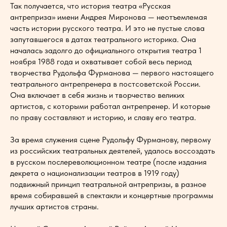
Так получается, что история театра «Русская
антреприза» имени Андрея Миронова — неотъемлемая
часть истории русского театра. И это не пустые слова
запутавшегося в датах театрального историка. Она
началась задолго до официального открытия театра 1
ноября 1988 года и охватывает собой весь период
творчества Рудольфа Фурманова — первого настоящего
театрального антрепренера в постсоветской России.
Она включает в себя жизнь и творчество великих
артистов, с которыми работал антрепренер. И которые
по праву составляют и историю, и славу его театра.
За время служения сцене Рудольфу Фурманову, первому
из российских театральных деятелей, удалось воссоздать
в русском послереволюционном театре (после издания
декрета о национализации театров в 1919 году)
подвижный принцип театральной антрепризы, в разное
время собиравшей в спектакли и концертные программы
лучших артистов страны.