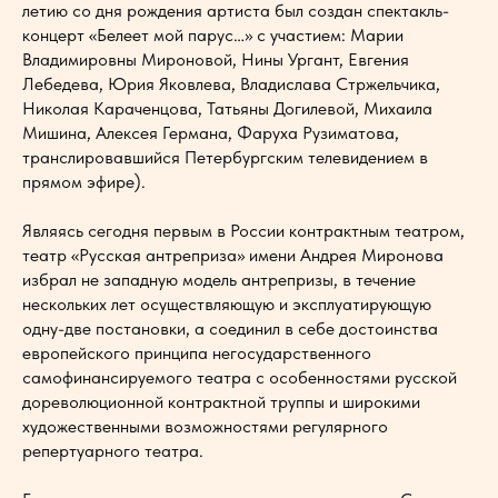
летию со дня рождения артиста был создан спектакль-
концерт «Белеет мой парус…» с участием: Марии
Владимировны Мироновой, Нины Ургант, Евгения
Лебедева, Юрия Яковлева, Владислава Стржельчика,
Николая Караченцова, Татьяны Догилевой, Михаила
Мишина, Алексея Германа, Фаруха Рузиматова,
транслировавшийся Петербургским телевидением в
прямом эфире).
Являясь сегодня первым в России контрактным театром,
театр «Русская антреприза» имени Андрея Миронова
избрал не западную модель антрепризы, в течение
нескольких лет осуществляющую и эксплуатирующую
одну-две постановки, а соединил в себе достоинства
европейского принципа негосударственного
самофинансируемого театра с особенностями русской
дореволюционной контрактной труппы и широкими
художественными возможностями регулярного
репертуарного театра.