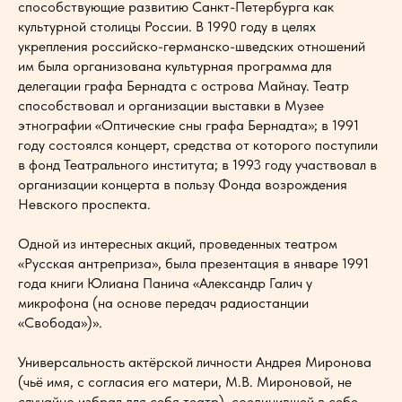
способствующие развитию Санкт-Петербурга как
культурной столицы России. В 1990 году в целях
укрепления российско-германско-шведских отношений
им была организована культурная программа для
делегации графа Бернадта с острова Майнау. Театр
способствовал и организации выставки в Музее
этнографии «Оптические сны графа Бернадта»; в 1991
году состоялся концерт, средства от которого поступили
в фонд Театрального института; в 1993 году участвовал в
организации концерта в пользу Фонда возрождения
Невского проспекта.
Одной из интересных акций, проведенных театром
«Русская антреприза», была презентация в январе 1991
года книги Юлиана Панича «Александр Галич у
микрофона (на основе передач радиостанции
«Свобода»)».
Универсальность актёрской личности Андрея Миронова
(чьё имя, с согласия его матери, М.В. Мироновой, не
случайно избрал для себя театр), соединившей в себе