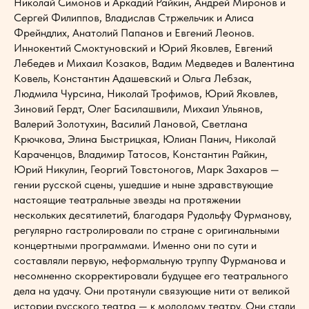
Николай Симонов и Аркадий Райкин, Андрей Миронов и
Сергей Филиппов, Владислав Стржельчик и Алиса
Фрейндлих, Анатолий Папанов и Евгений Леонов.
Иннокентий Смоктуновский и Юрий Яковлев, Евгений
Лебедев и Михаил Козаков, Вадим Медведев и Валентина
Ковель, Константин Адашевский и Ольга Лебзак,
Людмила Чурсина, Николай Трофимов, Юрий Яковлев,
Зиновий Гердт, Олег Басилашвили, Михаил Ульянов,
Валерий Золотухин, Василий Лановой, Светлана
Крючкова, Элина Быстрицкая, Юлиан Панич, Николай
Караченцов, Владимир Татосов, Константин Райкин,
Юрий Никулин, Георгий Товстоногов, Марк Захаров —
гении русской сцены, ушедшие и ныне здравствующие
настоящие театральные звезды на протяжении
нескольких десятилетий, благодаря Рудольфу Фурманову,
регулярно гастролировали по стране с оригинальными
концертными программами. Именно они по сути и
составляли первую, неформальную труппу Фурманова и
несомненно скорректировали будущее его театрального
дела на удачу. Они протянули связующие нити от великой
истории русского театра — к молодому театру. Они стали