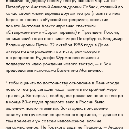
Большую поддержку новому театру оказали мэр Санкт-
Петербурга Анатолий Александрович Собчак, ставший до
конца своей жизни верным другом театра (память о нем
бережно хранят в «Русской антрепризе», посвятив
памяти Анатолия Александровича спектакли
«Отверженные» и «Сорок первый») и Президент России,
занимавший тогда пост вице-мэра Петербурга, Владимир
Владимирович Путин. 22 октября 1988 года в Доме
актера на дне рождения артиста, режиссера и
антрепренера Рудольфа Фурманова всячески
поддержала идею рождения нового театра, — и Зам.
председатель исполкома Валентина Матвиенко.
Чтобы оценить по достоинству основание в Ленинграде
нового театра, сегодня надо помнить по крайней мере
три вещи. Во-первых, свободное рождение нового театра
в конце 80-х годов прошлого века в России было
явлением исключительным. Во-вторых, присвоение
новому театру имени современного артиста, — деяние по
тем временам уж совсем невозможное, если не
легкомысленное. Не Горького ведь, не Пушкина, — Андрея