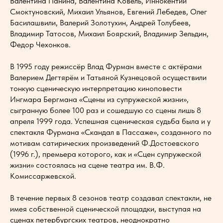
Валентина Панина, Валентина Ковель, Иннокентий
Смоктуновский, Михаил Ульянов, Евгений Лебедев, Олег
Басилашвили, Валерий Золотухин, Андрей Толубеев,
Владимир Татосов, Михаил Боярский, Владимир Зельдин,
Федор Чехонков.
В 1995 году режиссёр Влад Фурман вместе с актёрами
Валерием Дегтярём и Татьяной Кузнецовой осуществили
тонкую сценическую интерпретацию киноповести
Ингмара Бергмана «Сцены из супружеской жизни»,
сыгранную более 100 раз и сошедшую со сцены лишь 8
апреля 1999 года. Успешная сценическая судьба была и у
спектакля Фурмана «Скандал в Пассаже», созданного по
мотивам сатирических произведений Ф.Достоевского
(1996 г.), премьера которого, как и «Сцен супружеской
жизни» состоялась на сцене театра им. В.Ф.
Комиссаржевской.
В течение первых 8 сезонов театр создавал спектакли, не
имея собственной сценической площадки, выступая на
сценах петербургских театров, неоднократно