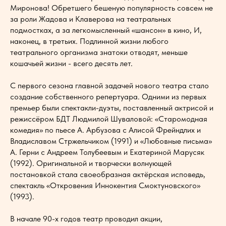
Миронова! Обретшего бешеную популярность совсем не
за роли Жадова и Клаверова на театральных
подмостках, а за легкомысленный «шансон» в кино, И,
наконец, в третьих. Подлинной жизни любого
театрального организма знатоки отводят, меньше
кошачьей жизни - всего десять лет.
С первого сезона главной задачей нового театра стало
создание собственного репертуара. Одними из первых
премьер были спектакли-дуэты, поставленный актрисой и
режиссёром БДТ Людмилой Шуваловой: «Старомодная
комедия» по пьесе А. Арбузова с Алисой Фрейндлих и
Владиславом Стржельчиком (1991) и «Любовные письма»
А. Герни с Андреем Толубеевым и Екатериной Марусяк
(1992). Оригинальной и творчески волнующей
постановкой стала своеобразная актёрская исповедь,
спектакль «Откровения Иннокентия Смоктуновского»
(1993).
В начале 90-х годов театр проводил акции,