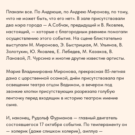
Плакали все. По Андрюше, по Андрею Миронову, по тому,
«что не может быть, что его нет». В зале присутствовали
два мэра города — А.Собчак, предыдущий и В. Яковлев,
настоящий, — которые с благородным рвением помогали
осуществлению этого события. На сцене блистательно
выступали М. Миронова, Э. Быстрицкая, М. Ульянов, В.
Золотухин, Ю. Яковлев, Е. Лебедев, М. Казаков, В.
Лановой, Л. Чурсина и многие другие известие артисты.
Мария Владимировна Миронова, прекрасная 85-летняя
дама с царственной осанкой, днём присутствовала при
освещении театра отцом Вадимом, а вечером под
звонкие хлопки присутствующих разрезала голубую
ленточку перед входящим в историю театром имение
сына.
И, наконец, Рудольф Фурманов — главный двигатель
состоявшегося 17 октября события. По темпераменту он
— холерик (даже слишком холерик), амплуа —