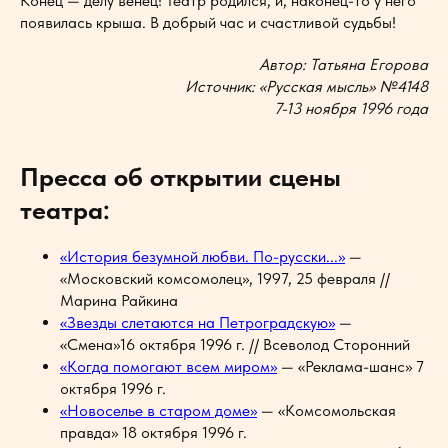
Конец — делу венец! Театр родился, и, наконец-то у него
появилась крыша. В добрый час и счастливой судьбы!
Автор: Татьяна Егорова
Источник: «Русская мысль» №4148
7-13 ноября 1996 года
Пресса об открытии сцены
театра:
«История безумной любви. По-русски...»
—
«Московский комсомолец», 1997, 25 февраля //
Марина Райкина
«Звезды слетаются на Петроградскую»
—
«Смена»16 октября 1996 г. // Всеволод Сторонний
«Когда помогают всем миром»
— «Реклама-шанс» 7
октября 1996 г.
«Новоселье в старом доме»
— «Комсомольская
правда» 18 октября 1996 г.