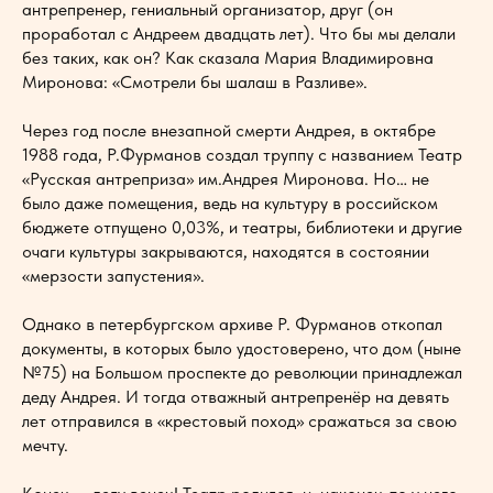
антрепренер, гениальный организатор, друг (он
проработал с Андреем двадцать лет). Что бы мы делали
без таких, как он? Как сказала Мария Владимировна
Миронова: «Смотрели бы шалаш в Разливе».
Через год после внезапной смерти Андрея, в октябре
1988 года, Р.Фурманов создал труппу с названием Театр
«Русская антреприза» им.Андрея Миронова. Но… не
было даже помещения, ведь на культуру в российском
бюджете отпущено 0,03%, и театры, библиотеки и другие
очаги культуры закрываются, находятся в состоянии
«мерзости запустения».
Однако в петербургском архиве Р. Фурманов откопал
документы, в которых было удостоверено, что дом (ныне
№75) на Большом проспекте до революции принадлежал
деду Андрея. И тогда отважный антрепренёр на девять
лет отправился в «крестовый поход» сражаться за свою
мечту.